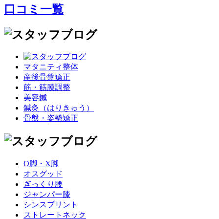
口コミ一覧
マタニティ整体
産後骨盤矯正
筋・筋膜調整
美容鍼
鍼灸（はりきゅう）
骨盤・姿勢矯正
O脚・X脚
オスグッド
ぎっくり腰
ジャンパー膝
シンスプリント
ストレートネック