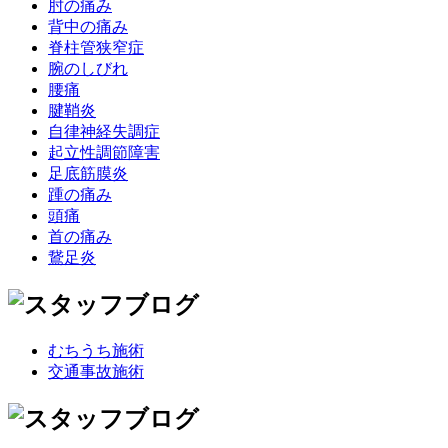
肘の痛み
背中の痛み
脊柱管狭窄症
腕のしびれ
腰痛
腱鞘炎
自律神経失調症
起立性調節障害
足底筋膜炎
踵の痛み
頭痛
首の痛み
鵞足炎
むちうち施術
交通事故施術