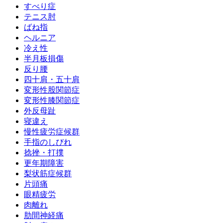
すべり症
テニス肘
ばね指
ヘルニア
冷え性
半月板損傷
反り腰
四十肩・五十肩
変形性股関節症
変形性膝関節症
外反母趾
寝違え
慢性疲労症候群
手指のしびれ
捻挫・打撲
更年期障害
梨状筋症候群
片頭痛
眼精疲労
肉離れ
肋間神経痛