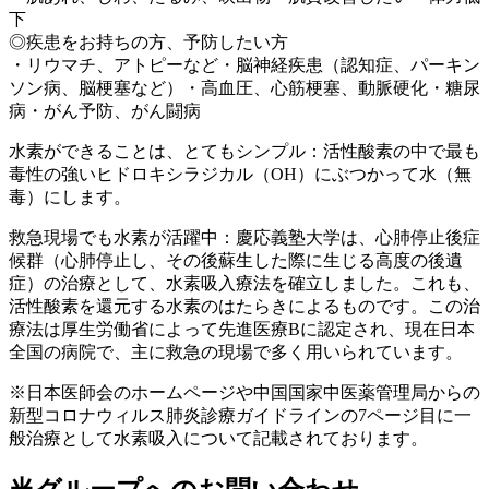
下
◎疾患をお持ちの方、予防したい方
・リウマチ、アトピーなど・脳神経疾患（認知症、パーキン
ソン病、脳梗塞など）・高血圧、心筋梗塞、動脈硬化・糖尿
病・がん予防、がん闘病
水素ができることは、とてもシンプル：活性酸素の中で最も
毒性の強いヒドロキシラジカル（OH）にぶつかって水（無
毒）にします。
救急現場でも水素が活躍中：慶応義塾大学は、心肺停止後症
候群（心肺停止し、その後蘇生した際に生じる高度の後遺
症）の治療として、水素吸入療法を確立しました。これも、
活性酸素を還元する水素のはたらきによるものです。この治
療法は厚生労働省によって先進医療Bに認定され、現在日本
全国の病院で、主に救急の現場で多く用いられています。
※日本医師会のホームページや中国国家中医薬管理局からの
新型コロナウィルス肺炎診療ガイドラインの7ページ目に一
般治療として水素吸入について記載されております。