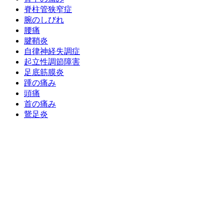
脊柱管狭窄症
腕のしびれ
腰痛
腱鞘炎
自律神経失調症
起立性調節障害
足底筋膜炎
踵の痛み
頭痛
首の痛み
鵞足炎