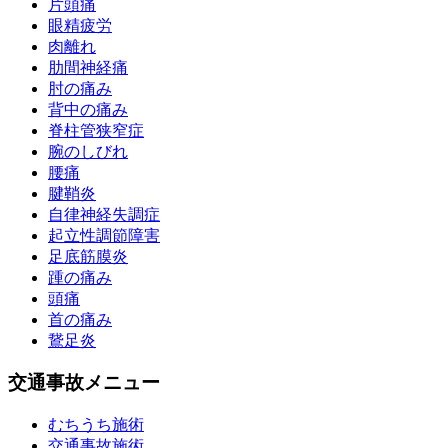
片頭痛
眼精疲労
肉離れ
肋間神経痛
肘の痛み
背中の痛み
脊柱管狭窄症
腕のしびれ
腰痛
腱鞘炎
自律神経失調症
起立性調節障害
足底筋膜炎
踵の痛み
頭痛
首の痛み
鵞足炎
交通事故メニュー
むちうち施術
交通事故施術