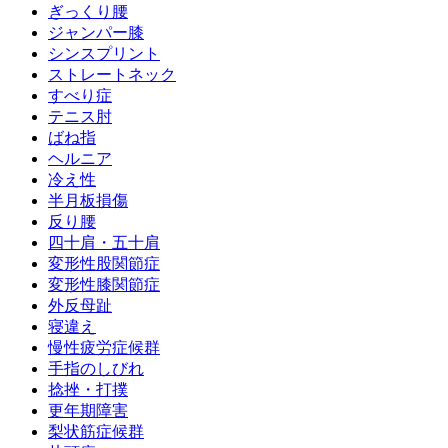
ぎっくり腰
ジャンパー膝
シンスプリント
ストレートネック
すべり症
テニス肘
ばね指
ヘルニア
冷え性
半月板損傷
反り腰
四十肩・五十肩
変形性股関節症
変形性膝関節症
外反母趾
寝違え
慢性疲労症候群
手指のしびれ
捻挫・打撲
更年期障害
梨状筋症候群