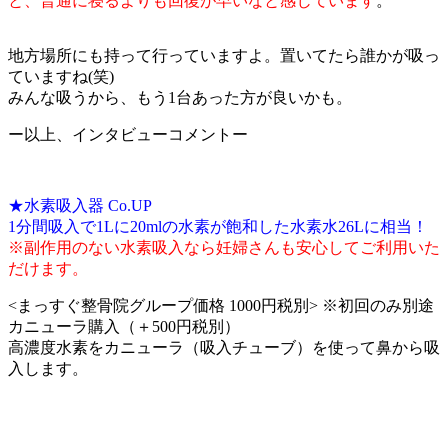
と、普通に寝るよりも回復が早いなと感じています
。
地方場所にも持って行っていますよ。置いてたら誰かが吸っ
ていますね(笑)
みんな吸うから、もう1台あった方が良いかも。
ー以上、インタビューコメントー
★水素吸入器 Co.UP
1分間吸入で1Lに20mlの水素が飽和した水素水26Lに相当！
※副作用のない水素吸入なら妊婦さんも安心してご利用いた
だけます。
<まっすぐ整骨院グループ価格 1000円税別> ※初回のみ別途
カニューラ購入（＋500円税別）
高濃度水素をカニューラ（吸入チューブ）を使って鼻から吸
入します。