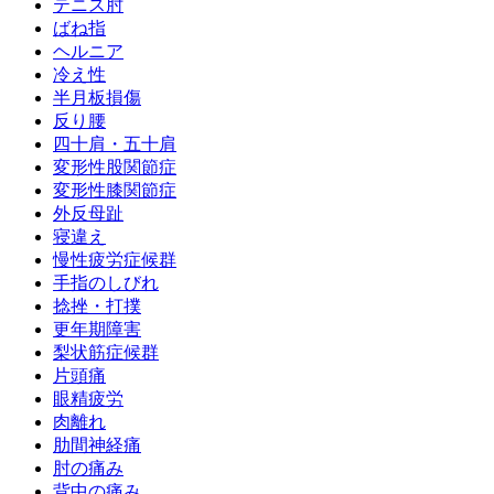
テニス肘
ばね指
ヘルニア
冷え性
半月板損傷
反り腰
四十肩・五十肩
変形性股関節症
変形性膝関節症
外反母趾
寝違え
慢性疲労症候群
手指のしびれ
捻挫・打撲
更年期障害
梨状筋症候群
片頭痛
眼精疲労
肉離れ
肋間神経痛
肘の痛み
背中の痛み